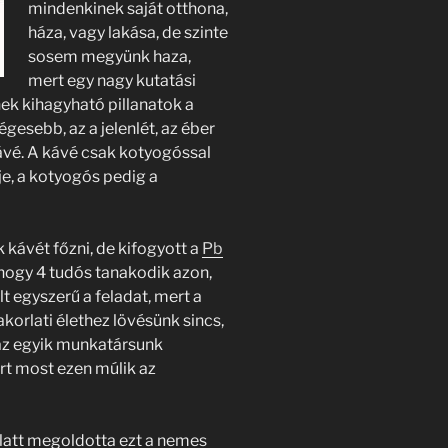
mindenkinek saját otthona,
háza, vagy lakása, de szinte
sosem megyünk haza,
mert egy nagy kutatási
ek kihagyható pillanatok a
gesebb, az a jelenlét, az éber
kávé. A kávé csak kotyogóssal
je, a kotyogós pedig a
 kávét főzni, de kifogyott a
Pb
, hogy 4 tudós tanakodik azon,
 egyszerű a feladat, mert a
korlati élethez lövésünk sincs,
 az egyik munkatársunk
ert most ezen múlik az
latt megoldotta ezt a nemes