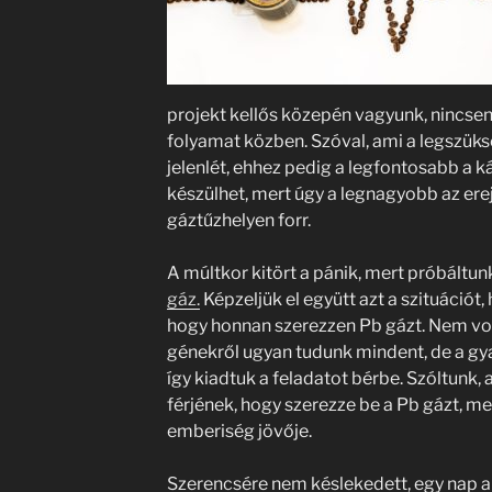
projekt kellős közepén vagyunk, nincsen
folyamat közben. Szóval, ami a legszüksé
jelenlét, ehhez pedig a legfontosabb a 
készülhet, mert úgy a legnagyobb az ere
gáztűzhelyen forr.
A múltkor kitört a pánik, mert próbáltunk
gáz.
Képzeljük el együtt azt a szituációt
hogy honnan szerezzen Pb gázt. Nem volt
génekről ugyan tudunk mindent, de a gya
így kiadtuk a feladatot bérbe. Szóltunk,
férjének, hogy szerezze be a Pb gázt, m
emberiség jövője.
Szerencsére nem késlekedett, egy nap a