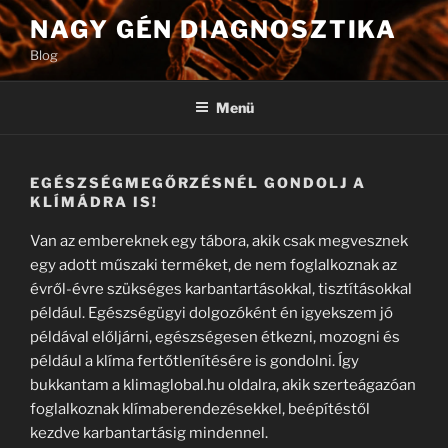
Tartalomhoz
NAGY GÉN DIAGNOSZTIKA
Blog
Menü
EGÉSZSÉGMEGŐRZÉSNÉL GONDOLJ A
KLÍMÁDRA IS!
Van az embereknek egy tábora, akik csak megvesznek
egy adott műszaki terméket, de nem foglalkoznak az
évről-évre szükséges karbantartásokkal, tisztításokkal
például. Egészségügyi dolgozóként én igyekszem jó
példával előljárni, egészségesen étkezni, mozogni és
például a klíma fertőtlenítésére is gondolni. Így
bukkantam a klimaglobal.hu oldalra, akik szerteágazóan
foglalkoznak klímaberendezésekkel, beépítéstől
kezdve karbantartásig mindennel.