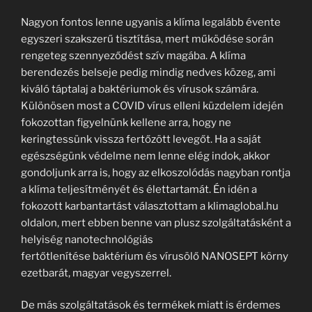
Nagyon fontos lenne ugyanis a klíma legalább évente
egyszeri szakszerű tisztítása, mert működése során
rengeteg szennyeződést szív magába. A klíma
berendezés belseje pedig mindig nedves közeg, ami
kiváló táptalaj a baktériumok és vírusok számára.
Különösen most a COVID vírus elleni küzdelem idején
fokozottan figyelnünk kellene arra, hogy ne
keringtessünk vissza fertőzött levegőt. Ha a saját
egészségünk védelme nem lenne elég indok, akkor
gondoljunk arra is, hogy az elkoszolódás nagyban rontja
a klíma teljesítményét és élettartamát. Én idén a
fokozott karbantartást választottam a klimaglobal.hu
oldalon, mert ebben benne van plusz szolgáltatásként a
helyiség nanotechnológiás
fertőtlenítése baktérium és vírusölő NANOSEPT körny
ezetbarát, magyar vegyszerrel.
De más szolgáltatások és termékek miatt is érdemes