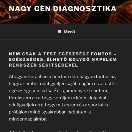
Tartalomhoz
NAGY GÉN DIAGNOSZTIKA
Blog
Menü
NEM CSAK A TEST EGÉSZSÉGE FONTOS –
EGÉSZSÉGES, ÉLHETŐ BOLYGÓ NAPELEM
RENDSZER SEGÍTSÉGÉVEL
Ahogyan
korábban már írtam róla,
nagyon fontos az,
hogy az ember odafigyeljen saját magára és a testét
egészségesen tartsa. Én is, amennyire tehetem,
törekszem arra, hogy kerüljem a káros dolgokat,
odafigyeljek arra, hogy mit eszem és a sportot is
próbálom minél gyakrabban beépíteni a
mindennapjaimba.