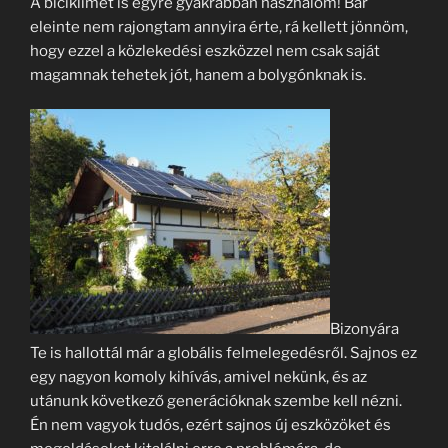
A biciklimet is egyre gyakrabban használom! Bár
eleinte nem rajongtam annyira érte, rá kellett jönnöm,
hogy ezzel a közlekedési eszközzel nem csak saját
magamnak tehetek jót, hanem a bolygónknak is.
Bizonyára
Te is hallottál már a globális felmelegedésről. Sajnos ez
egy nagyon komoly kihívás, amivel nekünk, és az
utánunk következő generációknak szembe kell nézni.
Én nem vagyok tudós, ezért sajnos új eszközöket és