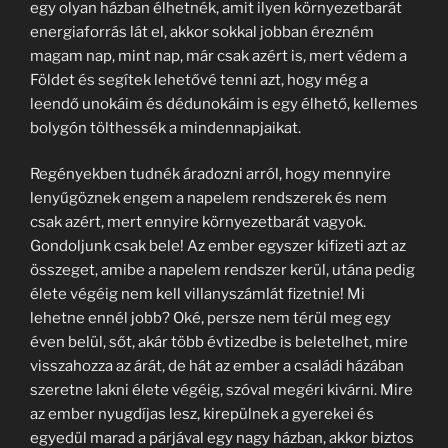
egy olyan házban élhetnék, amit ilyen környezetbarát
energiaforrás lát el, akkor sokkal jobban érezném
magam nap, mint nap, már csak azért is, mert védem a
Földet és segítek lehetővé tenni azt, hogy még a
leendő unokáim és dédunokáim is egy élhető, kellemes
bolygón tölthessék a mindennapjaikat.
Regényekben tudnék áradozni arról, hogy mennyire
lenyűgöznek engem a napelem rendszerek és nem
csak azért, mert ennyire környezetbarát vagyok.
Gondoljunk csak bele! Az ember egyszer kifizeti azt az
összeget, amibe a napelem rendszer kerül, utána pedig
élete végéig nem kell villanyszámlát fizetnie! Mi
lehetne ennél jobb? Oké, persze nem térül meg egy
éven belül, sőt, akár több évtizedbe is beletelhet, mire
visszahozza az árát, de hát az ember a családi házában
szeretne lakni élete végéig, szóval megéri kivárni. Mire
az ember nyugdíjas lesz, kirepülnek a gyerekei és
egyedül marad a párjával egy nagy házban, akkor biztos