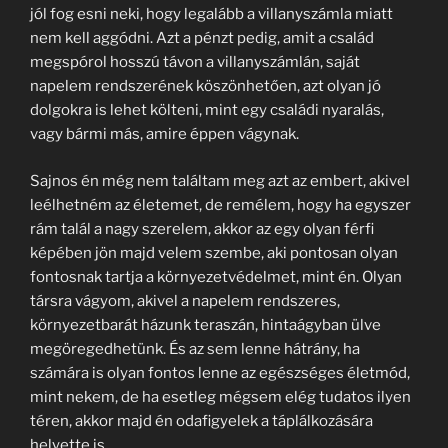
jól fog esni neki, hogy legalább a villanyszámla miatt
nem kell aggódni. Azt a pénzt pedig, amit a család
megspórol hosszú távon a villanyszámlán, saját
napelem rendszerének köszönhetően, azt olyan jó
dolgokra is lehet költeni, mint egy családi nyaralás,
vagy bármi más, amire éppen vágynak.
Sajnos én még nem találtam meg azt az embert, akivel
leélhetném az életemet, de remélem, hogy ha egyszer
rám talál a nagy szerelem, akkor az egy olyan férfi
képében jön majd velem szembe, aki pontosan olyan
fontosnak tartja a környezetvédelmet, mint én. Olyan
társra vágyom, akivel a napelem rendszeres,
környezetbarát házunk teraszán, hintaágyban ülve
megöregedhetünk. És az sem lenne hátrány, ha
számára is olyan fontos lenne az egészséges életmód,
mint nekem, de ha esetleg mégsem elég tudatos ilyen
téren, akkor majd én odafigyelek a táplálkozására
helyette is.