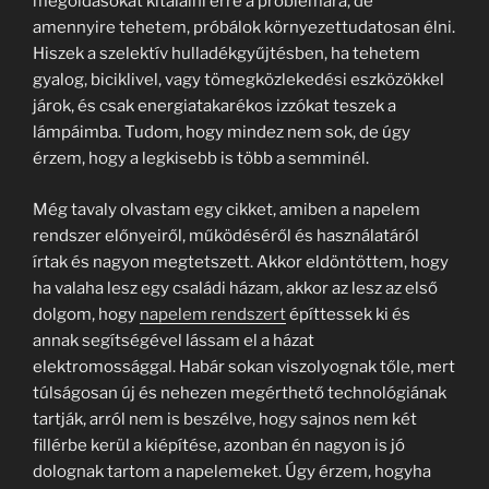
megoldásokat kitalálni erre a problémára, de
amennyire tehetem, próbálok környezettudatosan élni.
Hiszek a szelektív hulladékgyűjtésben, ha tehetem
gyalog, biciklivel, vagy tömegközlekedési eszközökkel
járok, és csak energiatakarékos izzókat teszek a
lámpáimba. Tudom, hogy mindez nem sok, de úgy
érzem, hogy a legkisebb is több a semminél.
Még tavaly olvastam egy cikket, amiben a napelem
rendszer előnyeiről, működéséről és használatáról
írtak és nagyon megtetszett. Akkor eldöntöttem, hogy
ha valaha lesz egy családi házam, akkor az lesz az első
dolgom, hogy
napelem rendszert
építtessek ki és
annak segítségével lássam el a házat
elektromossággal. Habár sokan viszolyognak tőle, mert
túlságosan új és nehezen megérthető technológiának
tartják, arról nem is beszélve, hogy sajnos nem két
fillérbe kerül a kiépítése, azonban én nagyon is jó
dolognak tartom a napelemeket. Úgy érzem, hogyha