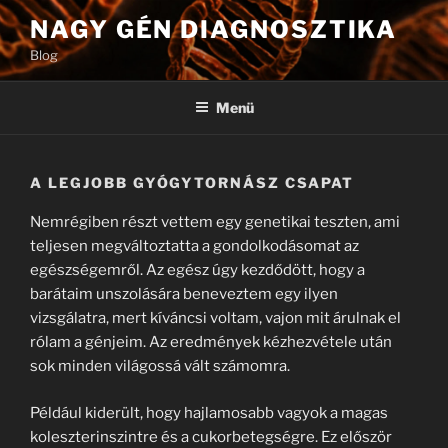
Tartalomhoz
NAGY GÉN DIAGNOSZTIKA
Blog
Menü
A LEGJOBB GYÓGYTORNÁSZ CSAPAT
Nemrégiben részt vettem egy genetikai teszten, ami
teljesen megváltoztatta a gondolkodásomat az
egészségemről. Az egész úgy kezdődött, hogy a
barátaim unszolására beneveztem egy ilyen
vizsgálatra, mert kíváncsi voltam, vajon mit árulnak el
rólam a génjeim. Az eredmények kézhezvétele után
sok minden világossá vált számomra.
Például kiderült, hogy hajlamosabb vagyok a magas
koleszterinszintre és a cukorbetegségre. Ez először