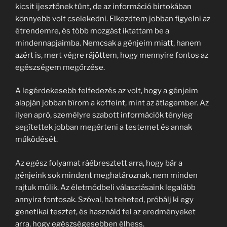
kicsit ijesztőnek tűnt, de az információ birtokában
könnyebb volt cselekedni. Elkezdtem jobban figyelni az
étrendemre, és több mozgást iktattam be a
mindennapjaimba. Nemcsak a génjeim miatt, hanem
azért is, mert végre rájöttem, hogy mennyire fontos az
egészségem megőrzése.
A legérdekesebb felfedezés az volt, hogy a génjeim
alapján jobban bírom a koffeint, mint az átlagember. Az
ilyen apró, személyre szabott információk tényleg
segítettek jobban megérteni a testemet és annak
működését.
Az egész folyamat ráébresztett arra, hogy bár a
génjeink sok mindent meghatároznak, nem minden
rajtuk múlik. Az életmódbeli választásaink legalább
annyira fontosak. Szóval, ha teheted, próbálj ki egy
genetikai tesztet, és használd fel az eredményeket
arra, hogy egészségesebben élhess.