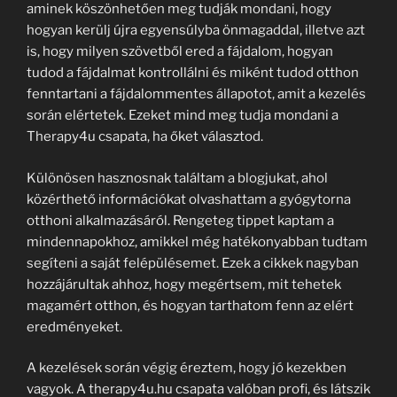
aminek köszönhetően meg tudják mondani, hogy
hogyan kerülj újra egyensúlyba önmagaddal, illetve azt
is, hogy milyen szövetből ered a fájdalom, hogyan
tudod a fájdalmat kontrollálni és miként tudod otthon
fenntartani a fájdalommentes állapotot, amit a kezelés
során elértetek. Ezeket mind meg tudja mondani a
Therapy4u csapata, ha őket választod.
Különösen hasznosnak találtam a blogjukat, ahol
közérthető információkat olvashattam a gyógytorna
otthoni alkalmazásáról. Rengeteg tippet kaptam a
mindennapokhoz, amikkel még hatékonyabban tudtam
segíteni a saját felépülésemet. Ezek a cikkek nagyban
hozzájárultak ahhoz, hogy megértsem, mit tehetek
magamért otthon, és hogyan tarthatom fenn az elért
eredményeket.
A kezelések során végig éreztem, hogy jó kezekben
vagyok. A therapy4u.hu csapata valóban profi, és látszik