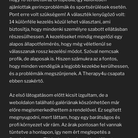
ajánlottak gerincproblémák és sportsérülések esetén.
Pont erre volt szükségem! A választék lenyűgöző volt:
14 különféle kezelés közül lehet választani, ami
biztosítja, hogy mindenki személyre szabott ellátásban
részesülhessen. A kezeléseket mindig megelőzi egy
alapos állapotfelmérés, hogy még véletlenül se
válasszanak rossz kezelési módot. Szóval nemcsak
profik, de alaposak is. Hiszen számukra az a fontos,
hogy minden vendégük a legjobb kezekbe kerülhessen,
és a problémáik megszűnjenek. A Therapy4u csapata
ebben szakértő.
Az első látogatásom előtt kicsit izgultam, de a
weboldalon található galériának köszönhetően már
előre megismerkedhettem a rendelővel. Ez segített
megnyugodni, mert láttam, hogy egy barátságos és
profi környezet vár rám. Az árak pontosan fel vannak
tüntetve a honlapon, így nem ért meglepetés a