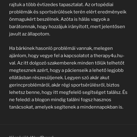
rajtuk a több évtizedes tapasztalat. Az ortopédiai
problémák és sportsérülések terén elért eredményeik
önmagukért beszélnek. Azóta is hálás vagyok a
barátomnak, hogy hozzájuk irányított, mert jelentősen
javult az állapotom.
Ha bárkinek hasonló problémái vannak, melegen
ajánlom, hogy vegye fel a kapcsolatot a therapy4u.hu-
val. Az itt dolgozó szakemberek minden tőlük telhetőt
megtesznek azért, hogy a pácienseik a lehető legjobb
ellátásban részesüljenek. Legyen szó akár akut
gerincproblémáról, akár régi sportsérülésről, biztos
lehetsz benne, hogy itt megfelelő segítséget találsz. És
ne feledd: a blogon mindig találni fogsz hasznos
tanácsokat, amelyek segítenek a mindennapokban is.