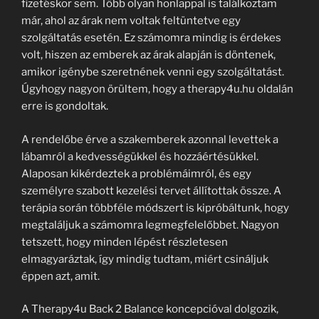
fizetéskor sem. Több olyan honlappal is találkoztam
már, ahol az árak nem voltak feltüntetve egy
szolgáltatás esetén. Ez számomra mindig is érdekes
volt, hiszen az emberek az árak alapján is döntenek,
amikor igénybe szeretnének venni egy szolgáltatást.
Úgyhogy nagyon örültem, hogy a therapy4u.hu oldalán
erre is gondoltak.
A rendelőbe érve a szakemberek azonnal levettek a
lábamról a kedvességükkel és hozzáértésükkel.
Alaposan kikérdeztek a problémáimról, és egy
személyre szabott kezelési tervet állítottak össze. A
terápia során többféle módszert is kipróbáltunk, hogy
megtaláljuk a számomra legmegfelelőbbet. Nagyon
tetszett, hogy minden lépést részletesen
elmagyaráztak, így mindig tudtam, miért csináljuk
éppen azt, amit.
A Therapy4u Back 2 Balance koncepcióval dolgozik,