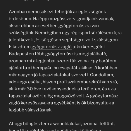
Azonban nemcsak ezt tehetjük az egészségünk
érdekében. Ha épp mozgásszervi gondjaink vannak,
akkor ebben az esetben gyógytornászra van
szükségünk. Nemrégiben egy régi sportsérülésem újra
jelentkezett, és sürgősen segítségre volt szükségem.
Elkezdtem
gyógytornász zugló
után keresgélni.
Budapesten több gyógytornász is megtalálható,
azonban mi a legjobbat szerettük volna. Egy barátom
ajánlotta a therapy4u.hu csapatát, akikkel ő korábban
már nagyon jó tapasztalatokat szerzett. Gondoltam,
adok egy esélyt, hiszen profi szakemberekről van szó,
akik már 30 éve tevékenykednek a területen, és ez a
tapasztalat azért elég meggyőző volt. A gyógytornász
zugló keresőszavakra egyébként is ők bizonyultak a
legjobb választásnak.
Ahogy böngésztem a weboldalukat, azonnal feltűnt,
hogy fő területük az ortopédia, így különösen