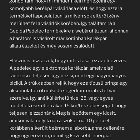
gondoltam, hogy mi mindent kell mérlegelni egy
komolyabb kerékpár vásárlása előtt, és hogy ezzel a
termékkel kapcsolatban is milyen sok eltérő igény
merülhet fel a vásárlók körében. Így találtam rá a
Gepida Pedelec termékekre a webáruházban, ahonnan
a barátom is vásárolt már korábban kerékpár
alkatrészeket és még sosem csalódott.
Először is tisztázzuk, hogy mit is takar ez az elnevezés.
A pedelec egy elektromos kerékpár, amely első
ránézésre teljesen úgy néz ki, mint egy hagyományos
bicikli. A trükk abban rejlik, hogy ez a típusú bringa egy
akkumulátorról működő segédmotorral is fel van
szerelve, így anélkül érhetünk el 25, vagy egyes
modellek esetében akár 45 km/h-s sebességet, hogy
teljesen leizzadnánk. Meg is lepődtem egy kicsit,
amikor valamelyik nap a szokottnál 10 perccel
korábban sikerült beérnem a laborba, annak ellenére,
hogy úgy éreztem, némileg kevesebb energiát