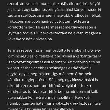
szerettem volna lemondani az aktív életmódról. Végül
jót is tett egy kellemes bringázás, ahol kényelmesen ki
tudtam szellőztetni a fejem nagyobb erőlködés nélkül,
miközben nagyobb hangsúlyt tudtam fektetni a
körülöttem levő táj és természet megfigyelésébe is.
Így feltöltődve, újult erővel tudtam belevetni magam a
következő hét kihívásaiba.
Természetesen az is megfordult a fejemben, hogy egy
jó minőségű és jól felszerelt biciklinél a karbantartásra
is fokozott figyelmet kell fordítani. Az motorbolt.co.hu
webáruházban az ehhez szükséges eszközöket is
egytől egyig megtaláltam, így már nem érhetnek
váratlan meglepetések. Sőt, még egy klassz táskát is
sikerült szereznem, ami kitűnő szolgálatot tesz a
kerékpáros túrák során. Elfér benne minden ami kell,
ugyanakkor könnyű a bringán szállítani. Kerékpár
gumiból szintén hatalmas a választék, így biztosan talál
mindenki a bringája típusának, illetve a