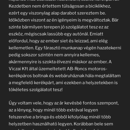
Kezdetben nem értettem túlságosan a biciklikhez,
ezért egy viszonylag alap darabot szereztem be.
Időközben viszont az én igényeim is megváltoztak. Bár
szinte bármilyen terepen jó szolgálatot tesz ez az
eszköz, mégiscsak lassúbb egy autónál. Emiatt
előfordul, hogy az ember siet és leizzad, ami elég
kellemetlen. Egy fárasztó munkanap végén hazatekerni
pedig sokszor szintén nem annyira kellemes,
akármennyire is szokta élvezni máskor az ember. A
Viczai Kft által üzemeltetett AB-Roncs motoros-
kerékpáros boltnak és webáruháznak hála megtaláltam
a megfelelő kerékpárt, ami ezekben a helyzetekben is
tökéletes szolgálatot tesz!
Úgy voltam vele, hogy az ár kevésbé fontos szempont,
az a lényeg, hogy minél több extrával legyen
felszerelve a bringa és ebből kifolyólag minél több
helyzetben használható legyen. Korábban bele sem