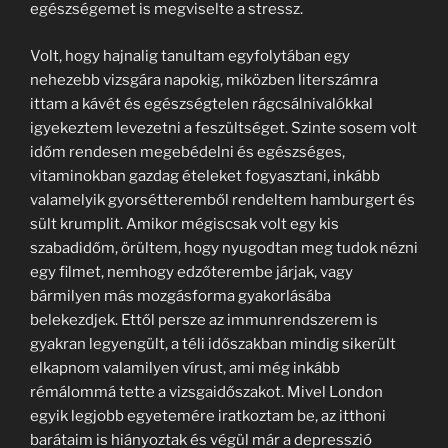
egészségemet is megviselte a stressz.
Volt, hogy hajnalig tanultam egyfolytában egy
nehezebb vizsgára napokig, miközben literszámra
ittam a kávét és egészségtelen rágcsálnivalókkal
igyekeztem levezetni a feszültséget. Szinte sosem volt
időm rendesen megebédelni és egészséges,
vitaminokban gazdag ételeket fogyasztani, inkább
valamelyik gyorsétteremből rendeltem hamburgert és
sült krumplit. Amikor mégiscsak volt egy kis
szabadidőm, örültem, hogy nyugodtan meg tudok nézni
egy filmet, nemhogy edzőterembe járjak, vagy
bármilyen más mozgásforma gyakorlásába
belekezdjek. Ettől persze az immunrendszerem is
gyakran legyengült, a téli időszakban mindig sikerült
elkapnom valamilyen vírust, ami még inkább
rémálommá tette a vizsgaidőszakot. Mivel London
egyik legjobb egyetemére iratkoztam be, az itthoni
barátaim is hiányoztak és végül már a depresszió