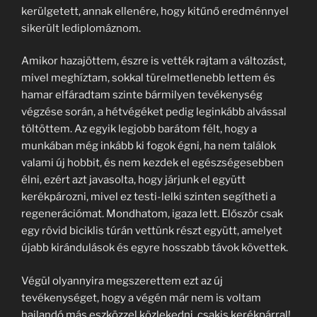
kerülgetett, annak ellenére, hogy kitűnő eredménnyel
sikerült lediplomáznom.
Amikor hazajöttem, észre is vették rajtam a változást,
mivel meghíztam, sokkal türelmetlenebb lettem és
hamar elfáradtam szinte bármilyen tevékenység
végzése során, a hétvégéket pedig leginkább alvással
töltöttem. Az egyik legjobb barátom félt, hogy a
munkában még inkább ki fogok égni, ha nem találok
valami új hobbit, és nem kezdek el egészségesebben
élni, ezért azt javasolta, hogy járjunk el együtt
kerékpározni, mivel ez testi-lelki szinten segítheti a
regenerációmat. Mondhatom, igaza lett. Először csak
egy rövid biciklis túrán vettünk részt együtt, amelyet
újabb kirándulások és egyre hosszabb távok követtek.
Végül olyannyira megszerettem ezt az új
tevékenységet, hogy a végén már nem is voltam
hajlandó más eszközzel közlekedni, csakis kerékpárral!