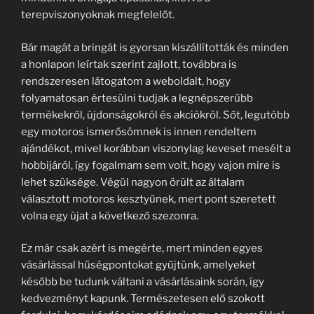
terepviszonyoknak megfelelőt.
Bár magát a bringát is gyorsan kiszállították és minden
a honlapon leírtak szerint zajlott, továbbra is
rendszeresen látogatom a weboldalt, hogy
folyamatosan értesülni tudjak a legnépszerűbb
termékekről, újdonságokról és akciókról. Sőt, legutóbb
egy motoros ismerősömnek is innen rendeltem
ajándékot, mivel korábban viszonylag keveset mesélt a
hobbijáról, így fogalmam sem volt, hogy vajon mire is
lehet szüksége. Végül nagyon örült az általam
választott motoros kesztyűnek, mert pont szeretett
volna egy újat a következő szezonra.
Ez már csak azért is megérte, mert minden egyes
vásárlással hűségpontokat gyűjtünk, amelyeket
később be tudunk váltani a vásárlásaink során, így
kedvezményt kapunk. Természetesen elő szokott