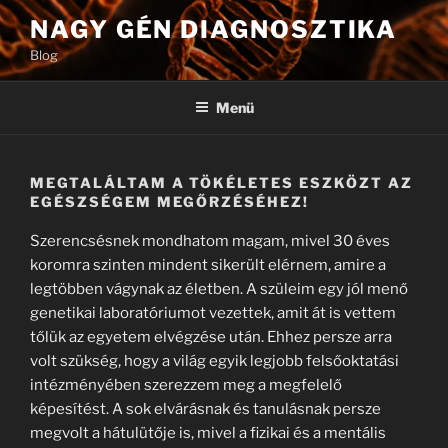
Tartalomhoz
NAGY GÉN DIAGNOSZTIKA
Blog
Menü
MEGTALÁLTAM A TÖKÉLETES ESZKÖZT AZ
EGÉSZSÉGEM MEGŐRZÉSÉHEZ!
Szerencsésnek mondhatom magam, mivel 30 éves
koromra szinten mindent sikerült elérnem, amire a
legtöbben vágynak az életben. A szüleim egy jól menő
genetikai laboratóriumot vezettek, amit át is vettem
tőlük az egyetem elvégzése után. Ehhez persze arra
volt szükség, hogy a világ egyik legjobb felsőoktatási
intézményében szerezzem meg a megfelelő
képesítést. A sok elvárásnak és tanulásnak persze
megvolt a hátulütője is, mivel a fizikai és a mentális