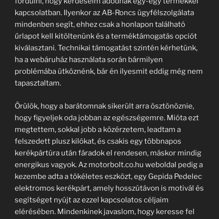
fordulni, hogy kérdéseim adódnak egy-egy termékkel
kapcsolatban. Ilyenkor az AB-Roncs ügyfélszolgálata
mindenben segít, ehhez csak a honlapon található
űrlapot kell kitöltenünk és a terméktámogatás opciót
kiválasztani. Technikai támogatást szintén kérhetünk,
ha a webáruház használata során bármilyen
problémába ütköznénk, bár én ilyesmit eddig még nem
tapasztaltam.
Örülök, hogy a barátomnak sikerült arra ösztönöznie,
hogy figyeljek oda jobban az egészségemre. Mióta ezt
megtettem, sokkal jobb a közérzetem, leadtam a
felszedett plusz kilókat, és csakis egy többnapos
kerékpártúra után fáradok el rendesen, máskor mindig
energikus vagyok. Az motorbolt.co.hu weboldal pedig a
kezembe adta a tökéletes eszközt, egy Gepida Pedelec
elektromos kerékpárt, amely hosszútávon is motivál és
segítséget nyújt az ezzel kapcsolatos céljaim
elérésében. Mindenkinek javaslom, hogy keresse fel