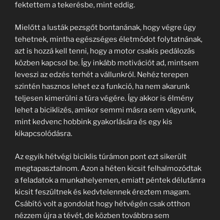
fektettem a tekerésbe, mint eddig.
Mielőtt a lusták pezsgőt bontanának, hogy végre úgy
tehetnek, mintha egészséges életmódot folytatnának,
azt is hozzá kell tenni, hogy a motor csakis pedálozás
közben kapcsol be. Így inkább motivációt ad, mintsem
leveszi az edzés terhét a vállunkról. Nehéz terepen
szintén hasznos lehet ez a funkció, ha nem akarunk
teljesen kimerülni a túra végére. Így akkor is élmény
lehet a biciklizés, amikor semmi másra sem vágyunk,
mint kedvenc hobbink gyakorlására és egy kis
kikapcsolódásra.
Az egyik hétvégi biciklis túrámon pont ezt sikerült
megtapasztalnom. Azon a héten kicsit felhalmozódtak
a feladatok a munkahelyemen, emiatt péntek délutánra
kicsit feszültnek és kedvtelennek éreztem magam.
Csábító volt a gondolat hogy hétvégén csak otthon
nézzem újra a tévét, de közben továbbra sem