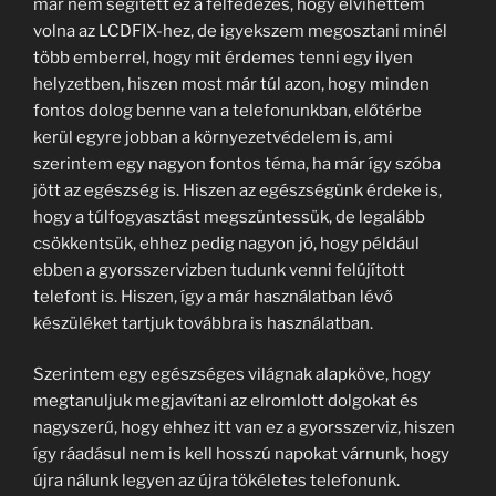
már nem segített ez a felfedezés, hogy elvihettem
volna az LCDFIX-hez, de igyekszem megosztani minél
több emberrel, hogy mit érdemes tenni egy ilyen
helyzetben, hiszen most már túl azon, hogy minden
fontos dolog benne van a telefonunkban, előtérbe
kerül egyre jobban a környezetvédelem is, ami
szerintem egy nagyon fontos téma, ha már így szóba
jött az egészség is. Hiszen az egészségünk érdeke is,
hogy a túlfogyasztást megszüntessük, de legalább
csökkentsük, ehhez pedig nagyon jó, hogy például
ebben a gyorsszervizben tudunk venni felújított
telefont is. Hiszen, így a már használatban lévő
készüléket tartjuk továbbra is használatban.
Szerintem egy egészséges világnak alapköve, hogy
megtanuljuk megjavítani az elromlott dolgokat és
nagyszerű, hogy ehhez itt van ez a gyorsszerviz, hiszen
így ráadásul nem is kell hosszú napokat várnunk, hogy
újra nálunk legyen az újra tökéletes telefonunk.