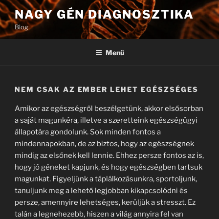
Tartalomhoz
NAGY GÉN DIAGNOSZTIKA
Blog
Menü
NEM CSAK AZ EMBER LEHET EGÉSZSÉGES
Amikor az egészségről beszélgetünk, akkor elsősorban
a saját magunkéra, illetve a szeretteink egészségügyi
állapotára gondolunk. Sok minden fontos a
mindennapokban, de az biztos, hogy az egészségnek
mindig az elsőnek kell lennie. Ehhez persze fontos az is,
hogy jó géneket kapjunk, és hogy egészségben tartsuk
magunkat. Figyeljünk a táplálkozásunkra, sportoljunk,
tanuljunk meg a lehető legjobban kikapcsolódni és
persze, amennyire lehetséges, kerüljük a stresszt. Ez
talán a legnehezebb, hiszen a világ annyira fel van