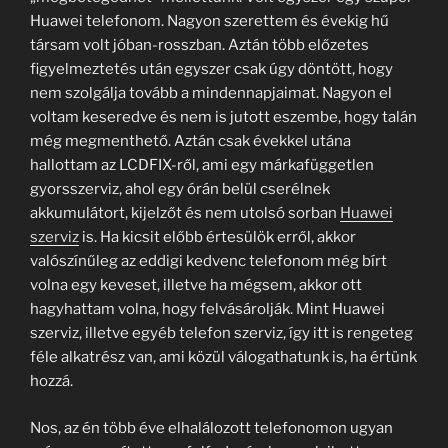
Huawei telefonom. Nagyon szerettem és évekig hű
társam volt jóban-rosszban. Aztán több előzetes
figyelmeztetés után egyszer csak úgy döntött, hogy
nem szolgálja tovább a mindennapjaimat. Nagyon el
voltam keseredve és nem is jutott eszembe, hogy talán
még megmenthető. Aztán csak évekkel utána
hallottam az LCDFIX-ről, ami egy márkafüggetlen
gyorsszerviz, ahol egy órán belül cserélnek
akkumulátort, kijelzőt és nem utolsó sorban
Huawei
szerviz
is. Ha kicsit előbb értesülök erről, akkor
valószínűleg az eddigi kedvenc telefonom még bírt
volna egy keveset, illetve ha mégsem, akkor ott
hagyhattam volna, hogy felvásárolják. Mint Huawei
szerviz, illetve egyéb telefon szerviz, így itt is rengeteg
féle alkatrész van, ami közül válogathatunk is, ha értünk
hozzá.
Nos, az én több éve elhalálozott telefonomon ugyan