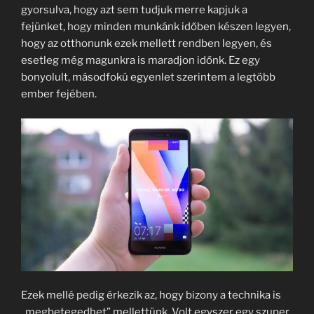
gyorsulva, hogy azt sem tudjuk merre kapjuk a
fejünket, hogy minden munkánk időben készen legyen,
hogy az otthonunk ezek mellett rendben legyen, és
esetleg még magunkra is maradjon időnk. Ez egy
bonyolult, másodfokú egyenlet szerintem a legtöbb
ember fejében.
Ezek mellé pedig érkezik az, hogy bizony a technika is
„megbetegedhet” mellettünk. Volt egyszer egy szuper