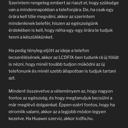
Szerintem rengeteg embert az riaszt el, hogy szüksége
van a mindennapokban a telefonjára. De, ha csak egy
órára kell tőle megválni, akkor az szerintem
mindenkinek belefér, hiszen az egészségünk
érdekében is kell, hogy néha egy-egy órára le tudjuk
tenni a készülékünket.
Ha pedig tényleg eljött az ideje a telefon
lecserélésének, akkor az LCDFIX-ben tudunk rá új fóliát
is nézni, hogy minél tovább tudjon működni az új
telefonunk és minél szebb állapotban is tudjuk tartani
azt.
Mindent összevetve a véleményem az, hogy nagyon
fontos az egészség, és hogy megtanuljuk becsülni a
már meglévő dolgainkat. Éppen ezért fontos, hogy ha
elromlik valami, akkor az a legjobb módon legyen
kezelve. Ha Huawei szerviz, akkor lcdfix.hu.