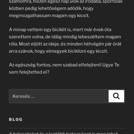
számomra, hiszen egész nap ülök az irodába, sportolás
közben pedig lehetőségem adódik, hogy
megmozgathassam magam egy kicsit.
A minap vettem egy biciklit is, mert már évek óta
szerettem volna, de idáig mindig lebeszéltem magam
róla. Most eljött az ideje, és minden hétvégén pár órát
arra szánok, hogy elmegyek biciklizni egy kicsit.
Az egészség fontos, nem szabad elfelejteni! Ugye Te
sem felejtetted el?
Keresés
Keresé
a
következő
kifejezésre:
BLOG