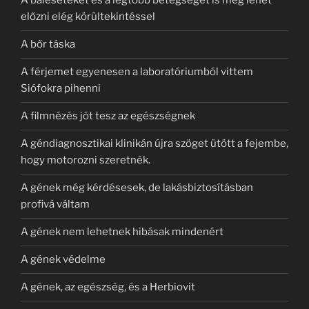
A baleseteket és a legtöbb betegséget is meg lehet
előzni elég körültekintéssel
A bőr táska
A férjemet egyenesen a laboratóriumból vittem
Siófokra pihenni
A filmnézés jót tesz az egészségnek
A géndiagnosztikai klinikán újra szöget ütött a fejembe,
hogy motorozni szeretnék.
A gének még kérdésesek, de lakásbiztosításban
profivá váltam
A gének nem lehetnek hibásak mindenért
A gének védelme
A gének, az egészség, és a Herbiovit