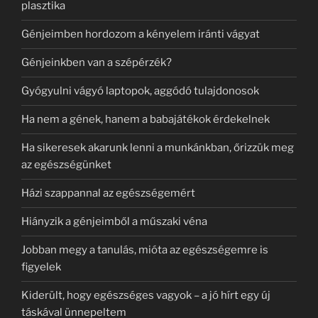
plasztika
Génjeimben hordozom a kényelem iránti vágyat
Génjeinkben van a szépérzék?
Gyógyulni vágyó laptopok, aggódó tulajdonosok
Ha nem a gének, hanem a babajátékok érdekelnek
Ha sikeresek akarunk lenni a munkánkban, őrizzük meg
az egészségünket
Házi szappannal az egészségemért
Hiányzik a génjeimből a műszaki véna
Jobban megy a tanulás, mióta az egészségemre is
figyelek
Kiderült, hogy egészséges vagyok – a jó hírt egy új
táskával ünnepeltem