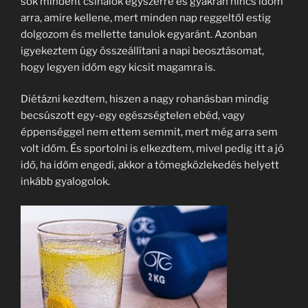
sok mindent csinálok egyszerre és gyakran nincs időm
arra, amire kellene, mert minden nap reggeltől estig
dolgozom és mellette tanulok egyaránt. Azonban
igyekeztem úgy összeállítani a napi beosztásomat,
hogy legyen időm egy kicsit magamra is.
Diétázni kezdtem, hiszen a nagy rohanásban mindig
becsúszott egy-egy egészségtelen ebéd, vagy
éppenséggel nem ettem semmit, mert még arra sem
volt időm. És sportolni is elkezdtem, mivel pedig itt a jó
idő, ha időm engedi, akkor a tömegközlekedés helyett
inkább gyalogolok.