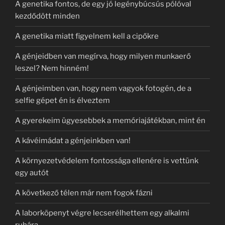
A genetika fontos, de egy jó legénybúcsús pólóval
kezdődött minden
A genetika miatt figyelnem kell a cipőkre
A génjeidben van megírva, hogy milyen munkaerő
leszel? Nem hinném!
A génjeimben van, hogy nem vagyok fotogén, de a
selfie gépet én is élveztem
A gyerekeim ügyesebbek a memóriajátékban, mint én
A kávéimádat a génjeinkben van!
A környezetvédelem fontossága ellenére is vettünk
egy autót
A következő télen már nem fogok fázni
A laborköpenyt végre lecserélhettem egy alkalmi