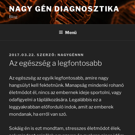
Tartalomhoz
NAGY GÉN DIAGNOSZTIKA
Blog
Menü
BEKÜLDVE:
2017.03.22.
SZERZŐ:
NAGYGÉNNN
Az egészség a legfontosabb
Az egészség az egyik legfontosabb, amire nagy
hangsúlyt kell fektetnünk. Manapság mindenki rohanó
életmódot él, nincs az embernek ideje sportolni, vagy
odafigyelni a táplálkozására. Legalábbis ez a
leggyakrabban előforduló indok, amit az emberek
mondanak, ha erről van szó.
Sokáig én is ezt mondtam, stresszes életmódot élek,