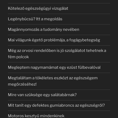
Kötelező egészségügyi vizsgálat
Legénybúcsú? Itt a megoldás
Magánnyomozás a tudomány nevében
Mai világunk égető problémája, a fogágybetegség
Még az orvosi rendelőben is jó szolgálatot tehetnek a
fém polcok
Megleptem nagymamámat egy ezüst fülbevalóval
Megtaláltam a tökéletes eszközt az egészségem
megőrzéséhez!
Mire van szüksége egy salátabárnak?
Mit tanít egy defektes gumiabroncs az egészségről?
Motoros kesztyű mindenkinek