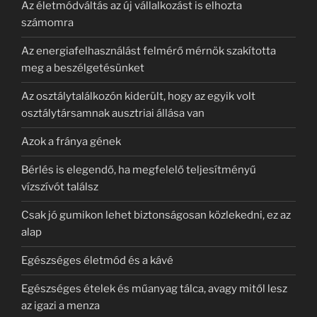
Az életmódváltás az új vállalkozást is elhozta
számomra
Az energiafelhasználást felmérő mérnök szakította
meg a beszélgetésünket
Az osztálytalálkozón kiderült, hogy az egyik volt
osztálytársamnak ausztriai állása van
Azok a fránya gének
Bérlés is elegendő, ha megfelelő teljesítményű
vízszívót találsz
Csak jó gumikon lehet biztonságosan közlekedni, ez az
alap
Egészséges életmód és a kávé
Egészséges ételek és műanyag tálca, avagy mitől lesz
az igazi a menza