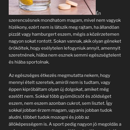
Én
szerencsésnek mondhatom magam, mivel nem vagyok
hízékony, ezért nem is látszik meg rajtam, ha állandóan
pizzát vagy hamburgert eszem, mégis a közérzetemen
nagyon sokat rontott. Sokan vannak, akik olyan géneket
örököltek, hogy esélytelen lefogyniuk annyit, amennyit
szeretnének, hiába nem esznek semmi egészségtelent
és hiába sportolnak.
Az egészséges étkezés megmutatta nekem, hogy
mennyi ételt szeretek, amiről nem is tudtam, vagy
éppen kipróbáltam olyan új dolgokat, amiket még
ezelőtt nem. Sokkal több gyümölcsöt és zöldséget
eszem, nem eszem azonban cukrot, sem lisztet. Így
sokkal jobban érzem magam, ugyanis jobban tudok
aludni, többet tudok mozogni és jobb az
állóképességem is. A sport pedig nagyon jó megoldás a