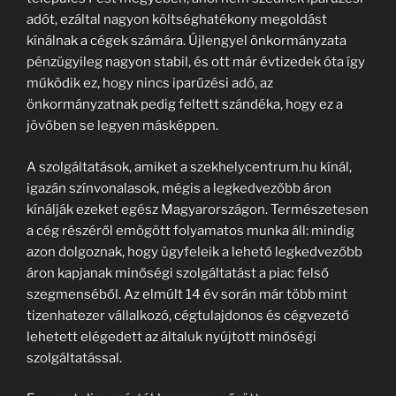
adót, ezáltal nagyon költséghatékony megoldást
kínálnak a cégek számára. Újlengyel önkormányzata
pénzügyileg nagyon stabil, és ott már évtizedek óta így
működik ez, hogy nincs iparűzési adó, az
önkormányzatnak pedig feltett szándéka, hogy ez a
jövőben se legyen másképpen.
A szolgáltatások, amiket a szekhelycentrum.hu kínál,
igazán színvonalasok, mégis a legkedvezőbb áron
kínálják ezeket egész Magyarországon. Természetesen
a cég részéről emögött folyamatos munka áll: mindig
azon dolgoznak, hogy ügyfeleik a lehető legkedvezőbb
áron kapjanak minőségi szolgáltatást a piac felső
szegmenséből. Az elmúlt 14 év során már több mint
tizenhatezer vállalkozó, cégtulajdonos és cégvezető
lehetett elégedett az általuk nyújtott minőségi
szolgáltatással.