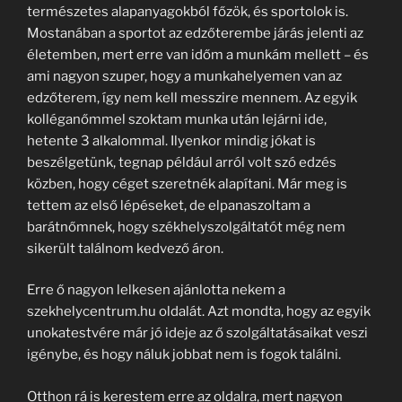
természetes alapanyagokból főzök, és sportolok is.
Mostanában a sportot az edzőterembe járás jelenti az
életemben, mert erre van időm a munkám mellett – és
ami nagyon szuper, hogy a munkahelyemen van az
edzőterem, így nem kell messzire mennem. Az egyik
kolléganőmmel szoktam munka után lejárni ide,
hetente 3 alkalommal. Ilyenkor mindig jókat is
beszélgetünk, tegnap például arról volt szó edzés
közben, hogy céget szeretnék alapítani. Már meg is
tettem az első lépéseket, de elpanaszoltam a
barátnőmnek, hogy székhelyszolgáltatót még nem
sikerült találnom kedvező áron.
Erre ő nagyon lelkesen ajánlotta nekem a
szekhelycentrum.hu oldalát. Azt mondta, hogy az egyik
unokatestvére már jó ideje az ő szolgáltatásaikat veszi
igénybe, és hogy náluk jobbat nem is fogok találni.
Otthon rá is kerestem erre az oldalra, mert nagyon