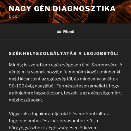
Tartalomhoz
NAGY GÉN DIAGNOSZTIKA
Blog
Menü
SZÉKHELYSZOLGÁLTATÁS A LEGJOBBTÓL!
Mindig is szerettem egészségesen élni. Szerencsére jó
génjeim is vannak hozzá, a felmenőim között mindenki
majd kicsattant az egészségtől, és mindannyian éltek
90-100 évig nagyjából. Természetesen amellett, hogy
a génjeimre hagyatkozom, teszek is az egészségemért,
méghozzá sokat.
Vigyázok a fogaimra, eljárok félévene kontrollra a
fogorvosomhoz és a háziorvosomhoz, sőt, a
bőrgyógyászhoz is. Egészségesen étkezem,