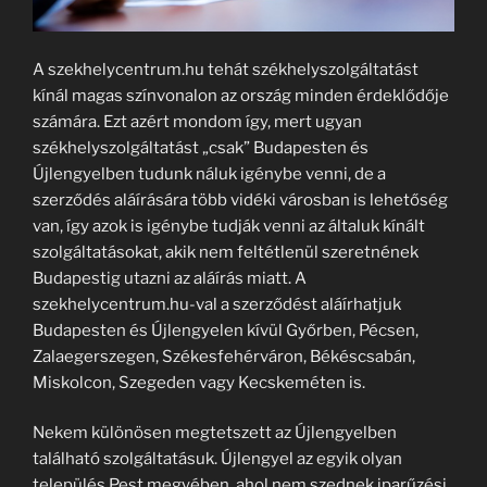
A szekhelycentrum.hu tehát székhelyszolgáltatást
kínál magas színvonalon az ország minden érdeklődője
számára. Ezt azért mondom így, mert ugyan
székhelyszolgáltatást „csak” Budapesten és
Újlengyelben tudunk náluk igénybe venni, de a
szerződés aláírására több vidéki városban is lehetőség
van, így azok is igénybe tudják venni az általuk kínált
szolgáltatásokat, akik nem feltétlenül szeretnének
Budapestig utazni az aláírás miatt. A
szekhelycentrum.hu-val a szerződést aláírhatjuk
Budapesten és Újlengyelen kívül Győrben, Pécsen,
Zalaegerszegen, Székesfehérváron, Békéscsabán,
Miskolcon, Szegeden vagy Kecskeméten is.
Nekem különösen megtetszett az Újlengyelben
található szolgáltatásuk. Újlengyel az egyik olyan
település Pest megyében, ahol nem szednek iparűzési