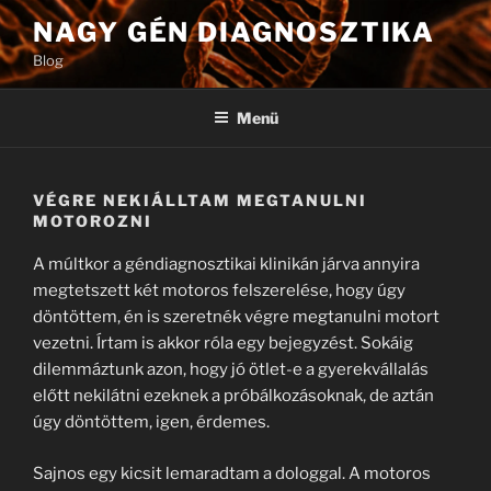
Tartalomhoz
NAGY GÉN DIAGNOSZTIKA
Blog
Menü
VÉGRE NEKIÁLLTAM MEGTANULNI
MOTOROZNI
A múltkor a géndiagnosztikai klinikán járva annyira
megtetszett két motoros felszerelése, hogy úgy
döntöttem, én is szeretnék végre megtanulni motort
vezetni. Írtam is akkor róla egy bejegyzést. Sokáig
dilemmáztunk azon, hogy jó ötlet-e a gyerekvállalás
előtt nekilátni ezeknek a próbálkozásoknak, de aztán
úgy döntöttem, igen, érdemes.
Sajnos egy kicsit lemaradtam a dologgal. A motoros