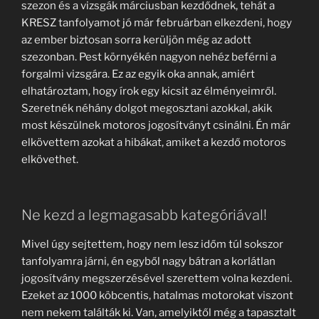
szezon és a vizsgák márciusban kezdődnek, tehát a
KRESZ tanfolyamot jó már februárban elkezdeni, hogy
az ember biztosan sorra kerüljön még az adott
szezonban. Pest környékén nagyon nehéz beférni a
forgalmi vizsgára. Ez az egyik oka annak, amiért
elhatároztam, hogy írok egy kicsit az élményeimről.
Szeretnék néhány dolgot megosztani azokkal, akik
most készülnek motoros jogosítványt csinálni. Én már
elkövettem azokat a hibákat, amiket a kezdő motoros
elkövethet.
Ne kezd a legmagasabb kategóriával!
Mivel úgy sejtettem, hogy nem lesz időm túl sokszor
tanfolyamra járni, én egyből nagy bátran a korlátlan
jogosítvány megszerzésével szerettem volna kezdeni.
Ezeket az 1000 köbcentis, hatalmas motorokat viszont
nem nekem találták ki. Van, amelyiktől még a tapasztalt