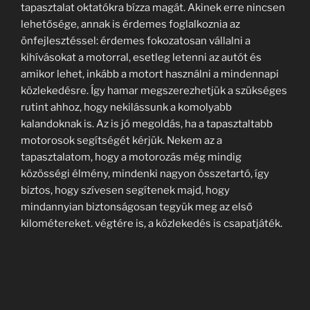
tapasztalat oktatókra bízza magát. Akinek erre nincsen
lehetősége, annak is érdemes foglalkoznia az
önfejlesztéssel: érdemes fokozatosan vállalni a
kihívásokat a motorral, esetleg letenni az autót és
amikor lehet, inkább a motort használni a mindennapi
közlekedésre. Így hamar megszerezhetjük a szükséges
rutint ahhoz, hogy nekilássunk a komolyabb
kalandoknak is. Az is jó megoldás, ha a tapasztaltabb
motorosok segítségét kérjük. Nekem az a
tapasztalatom, hogy a motorozás még mindig
közösségi élmény, mindenki nagyon összetartó, így
biztos, hogy szívesen segítenek majd, hogy
mindannyian biztonságosan tegyük meg az első
kilométereket. végtére is, a közlekedés is csapatjáték.