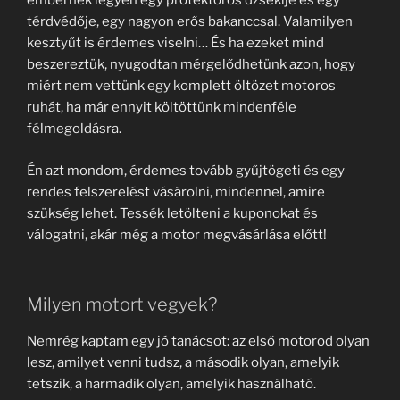
embernek legyen egy protektoros dzsekije és egy
térdvédője, egy nagyon erős bakanccsal. Valamilyen
kesztyűt is érdemes viselni… És ha ezeket mind
beszereztük, nyugodtan mérgelődhetünk azon, hogy
miért nem vettünk egy komplett öltözet motoros
ruhát, ha már ennyit költöttünk mindenféle
félmegoldásra.
Én azt mondom, érdemes tovább gyűjtögeti és egy
rendes felszerelést vásárolni, mindennel, amire
szükség lehet. Tessék letölteni a kuponokat és
válogatni, akár még a motor megvásárlása előtt!
Milyen motort vegyek?
Nemrég kaptam egy jó tanácsot: az első motorod olyan
lesz, amilyet venni tudsz, a második olyan, amelyik
tetszik, a harmadik olyan, amelyik használható.