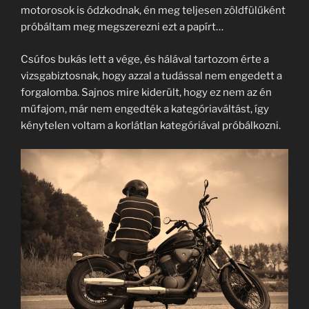
motorosok is ódzkodnak, én meg teljesen zöldfülűként
próbáltam meg megszerezni ezt a papírt…
Csúfos bukás lett a vége, és hálával tartozom érte a
vizsgabiztosnak, hogy azzal a tudással nem engedett a
forgalomba. Sajnos mire kiderült, hogy ez nem az én
műfajom, már nem engedték a kategóriaváltást, így
kénytelen voltam a korlátlan kategóriával próbálkozni.