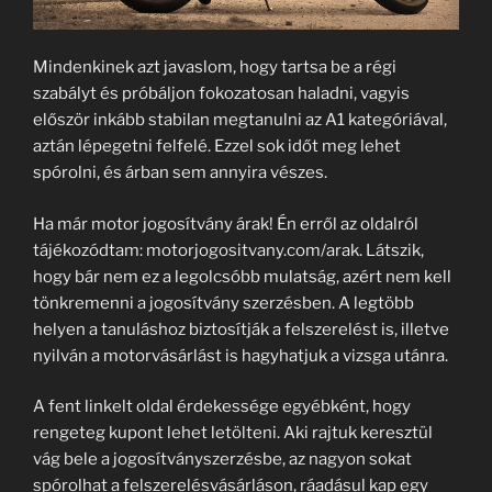
Mindenkinek azt javaslom, hogy tartsa be a régi
szabályt és próbáljon fokozatosan haladni, vagyis
először inkább stabilan megtanulni az A1 kategóriával,
aztán lépegetni felfelé. Ezzel sok időt meg lehet
spórolni, és árban sem annyira vészes.
Ha már motor jogosítvány árak! Én erről az oldalról
tájékozódtam: motorjogositvany.com/arak. Látszik,
hogy bár nem ez a legolcsóbb mulatság, azért nem kell
tönkremenni a jogosítvány szerzésben. A legtöbb
helyen a tanuláshoz biztosítják a felszerelést is, illetve
nyilván a motorvásárlást is hagyhatjuk a vizsga utánra.
A fent linkelt oldal érdekessége egyébként, hogy
rengeteg kupont lehet letölteni. Aki rajtuk keresztül
vág bele a jogosítványszerzésbe, az nagyon sokat
spórolhat a felszerelésvásárláson, ráadásul kap egy