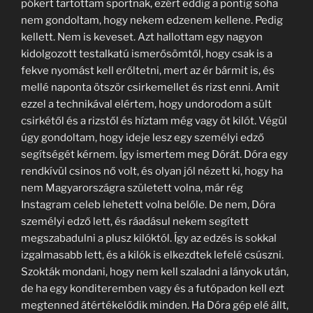
pókert tartottam sportnak, ezért eddig a pontig soha
nem gondoltam, hogy nekem edzenem kellene. Pedig
kellett. Nem is keveset. Azt hallottam egy nagyon
kidolgozott testalkatú ismerősömtől, hogy csak is a
fekve nyomást kell erőltetni, mert az ér bármit is, és
mellé naponta ötször csirkemellet és rizst enni. Amit
ezzel a technikával elértem, hogy undorodom a sült
csirkétől és a rizstől és híztam még vagy öt kilót. Végül
úgy gondoltam, hogy ideje lesz egy személyi edző
segítségét kérnem. Így ismertem meg Dórát. Dóra egy
rendkívül csinos nő volt, és olyan jól nézett ki, hogy ha
nem Magyarországra született volna, már rég
Instagram celeb lehetett volna belőle. De nem, Dóra
személyi edző lett, és ráadásul nekem segített
megszabadulni a plusz kilóktól. Így az edzés is sokkal
izgalmasabb lett, és a kilók is elkezdtek lefelé csúszni.
Szokták mondani, hogy nem kell szaladni a lányok után,
de ha egy konditeremben vagy és a futópadon kell ezt
megtenned átértékelődik minden. Ha Dóra gép elé állt,