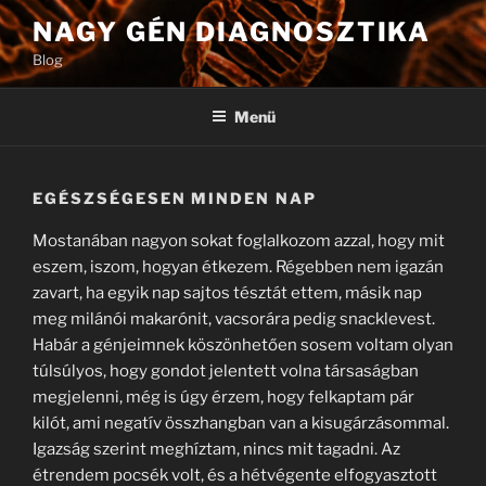
Tartalomhoz
NAGY GÉN DIAGNOSZTIKA
Blog
Menü
EGÉSZSÉGESEN MINDEN NAP
Mostanában nagyon sokat foglalkozom azzal, hogy mit
eszem, iszom, hogyan étkezem. Régebben nem igazán
zavart, ha egyik nap sajtos tésztát ettem, másik nap
meg milánói makarónit, vacsorára pedig snacklevest.
Habár a génjeimnek köszönhetően sosem voltam olyan
túlsúlyos, hogy gondot jelentett volna társaságban
megjelenni, még is úgy érzem, hogy felkaptam pár
kilót, ami negatív összhangban van a kisugárzásommal.
Igazság szerint meghíztam, nincs mit tagadni. Az
étrendem pocsék volt, és a hétvégente elfogyasztott