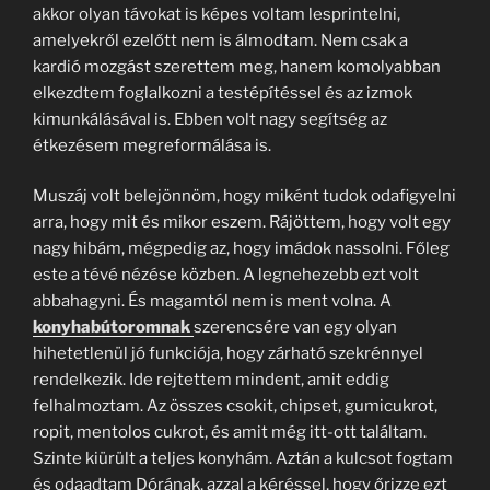
akkor olyan távokat is képes voltam lesprintelni,
amelyekről ezelőtt nem is álmodtam. Nem csak a
kardió mozgást szerettem meg, hanem komolyabban
elkezdtem foglalkozni a testépítéssel és az izmok
kimunkálásával is. Ebben volt nagy segítség az
étkezésem megreformálása is.
Muszáj volt belejönnöm, hogy miként tudok odafigyelni
arra, hogy mit és mikor eszem. Rájöttem, hogy volt egy
nagy hibám, mégpedig az, hogy imádok nassolni. Főleg
este a tévé nézése közben. A legnehezebb ezt volt
abbahagyni. És magamtól nem is ment volna. A
konyhabútoromnak
szerencsére van egy olyan
hihetetlenül jó funkciója, hogy zárható szekrénnyel
rendelkezik. Ide rejtettem mindent, amit eddig
felhalmoztam. Az összes csokit, chipset, gumicukrot,
ropit, mentolos cukrot, és amit még itt-ott találtam.
Szinte kiürült a teljes konyhám. Aztán a kulcsot fogtam
és odaadtam Dórának, azzal a kéréssel, hogy őrizze ezt