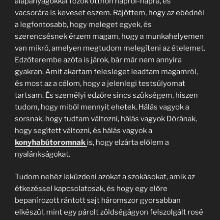
alapanyagokkal főzök otthon napról-napra, és
vacsorára is keveset eszem. Rájöttem, hogy az ebédnél
a legfontosabb, hogy meleget egyek, és
szerencsésnek érzem magam, hogy a munkahelyemen
van mikró, amelyen megtudom melegíteni az ételemet.
Edzőterembe azóta is járok, bár már nem annyira
gyakran. Amit akartam felesleget leadtam magamról,
és most az a célom, hogy a jelenlegi testsúlyomat
tartsam. És személyi edzőre sincs szükségem, hiszen
tudom, hogy miből mennyit ehetek. Hálás vagyok a
sorsnak, hogy tudtam változni, hálás vagyok Dórának,
hogy segített változni, és hálás vagyok a
konyhabútoromnak
is, hogy elzárta előlem a
nyalánkságokat.
Tudom nehéz leküzdeni azokat a szokásokat, amik az
étkezéssel kapcsolatosak, és hogy egy előre
bepanírozott rántott sajt háromszor gyorsabban
elkészül, mint egy párolt zöldségágyon felszolgált rosé