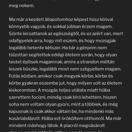
meg nekem.
Ma már a kezdeti állapotomhoz képest húsz kilóval
könnyebb vagyok, és sokkal jobban érzem magam.
Szinte kicsattanok az egészségtől, és ez azért van, mert
odafigyelek arra, hogy mit eszem, és hogy mozogjak
legalább hetente kétszer. Ha bár a génjeim nem
túlzottan segítettek eddigi életem során, hogy olyan
testet építsek magamnak, amire a strandon méltán
leszek büszke, legalább most nem szégyellem magam.
Futás közben, amikor csak megyek körbe, körbe és
körbe gyakran eszembe jut, hogy milyen volt az életem
kiskoromban. A mozgás teljes utálata miatt hiába
szerettem focizni, mindig csak bíró lehettem, hiszen
soha nem voltam olyan gyors, mint a többiek, és még
kapusnak is csak akkor váltam be, ha mindenki más
kosárlabdázott. Hiába ezt örököltem otthonról. Ma már
mindent máshogy látok. A piacról megvásárolt