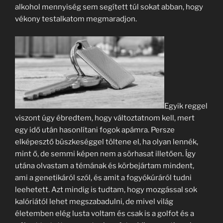
alkohol mennyiség sem segített túl sokat abban, hogy
vékony testalkatom megmaradjon.
Egyik reggel
viszont úgy ébredtem, hogy változtatnom kell, mert
egy idő után hasonlítani fogok apámra. Persze
elképesztő büszkeséggel töltene el, ha olyan lennék,
mint ő, de semmi képen nem a sörhasat illetően. Így
utána olvastam a témának és körbejártam mindent,
ami a genetikáról szól, és amit a fogyókúráról tudni
leehetett. Azt mindig is tudtam, hogy mozgással sok
kalóriától lehet megszabadulni, de mivel világ
életemben elég lusta voltam és csak is a golfot és a