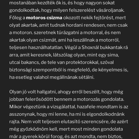
mostanában kezdték ők is, és hogy nagyon sokat
gondolkodtak, hogy milyen felszerelést vásároljanak.
Főleg a
motoros csizma
okozott nekik fejtörést, mert
olyat akartak, amit tudnak hordani rendesen, nem csak
a motoron. szeretnek túrázgatni a motorral, és nem
akartak olyan csizmát, ami ha leszállnak a motorról,
teljesen használhatatlan. Végül a Shoxnál bukkantak rá
arra, amit keresnek, látszólag olyan, mint egy sima,
utcai bakancs, de tele van protektorokkal, szóval
biztonsági szempontból is megfelelő, de kényelmes is,
ha esetleg valahol megállnának sétálni.
Olyan jó volt hallgatni, ahogy erről beszélt, hogy még
jobban felerősödött bennem a motorozás gondolata.
Mikor végeztünk a vizsgálattal, hazafele mondtam is az
asszonynak, hogy mi lenne, ha mi is elgondolkodnánk
rajta. Nem volt teljesen elutasító szerencsére, de azért
még győzködnöm kell, mert most minden gondolata
már a gyerek körül forog, és azt mondta, nem biztos,