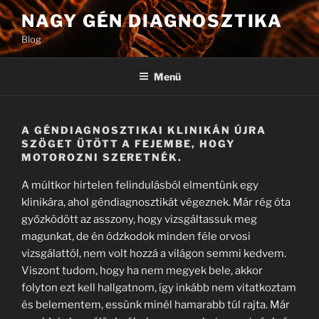
Tartalomhoz
NAGY GÉN DIAGNOSZTIKA
Blog
Menü
A GÉNDIAGNOSZTIKAI KLINIKÁN ÚJRA
SZÖGET ÜTÖTT A FEJEMBE, HOGY
MOTOROZNI SZERETNÉK.
A múltkor hirtelen felindulásból elmentünk egy
klinikára, ahol géndiagnosztikát végeznek. Már rég óta
győzködött az asszony, hogy vizsgáltassuk meg
magunkat, de én ódzkodok minden féle orvosi
vizsgálattól, nem volt hozzá a világon semmi kedvem.
Viszont tudom, hogy ha nem megyek bele, akkor
folyton ezt kell hallgatnom, így inkább nem vitatkoztam
és belementem, essünk minél hamarabb túl rajta. Már