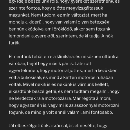
egy ideje beszélünk róla, hogy gyereket szeretnénk, és
szerinte fontos, hogy előtte megvizsgáltassuk
magunkat. Nem tudom, ez min változtat, mert ha
mondjuk, kiderül, hogy van valami olyan betegség
bennünk kódolva, ami öröklődő, akkor sem fogunk
lemondani a gyerekről, szerintem, de ki tudja. A nők
furák.
Elmentünk tehát erre a klinikára, és miközben ültünk a
váróban, bejött egy másik pár is. Látszott
egyértelműen, hogy motorral jöttek, mert a kezükben
volt a bukósisak, és mind a ketten motoros ruhában
voltak. Mivel nekik is és nekünk is várnunk kellett,
elkezdtünk beszélgetni, és nem tudtam megállni, hogy
ne kérdezzek rá a motorozásra. Már régóta álmom,
hogy egyszer én is, vagy mi is az asszonnyal motorozni
fogunk, de mindig volt ennél valami, ami fontosabb.
Jól elbeszélgettünk a sráccal, és elmesélte, hogy