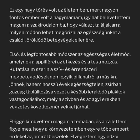
Ez egy nagy törés volt az életemben, mert nagyon
fontos ember volt a nagymamám, így hát belevetettem
magam a szakirodalomba, hogy választ találjak arra,
milyen módon lehet megőrizni az egészségünket a
családi, öröklődő betegségek ellenére.
Első, és legfontosabb módszer az egészséges életmód,
amelynek alappillérei az étkezés és a testmozgás.
Kutatásaim szerin a szív- és érrendszeri
megbetegedések nem egyik pillanatról a másikra
jönnek, hanem hosszú évek egészségtelen, zsírban
gazdag táplálkozása vezet a később lerakódó plakkok
vastagodásához, mely a szívben és az agyi erekben
végzetes következményekkel járhat.
Eléggé kiműveltem magam a témában, és arra lettem
figyelmes, hogy a környezetemben egyre több embert
érdekel az, amiről beszélek. Elvégeztem egy edzői