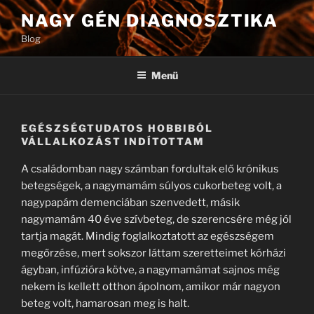
Tartalomhoz
NAGY GÉN DIAGNOSZTIKA
Blog
Menü
EGÉSZSÉGTUDATOS HOBBIBÓL
VÁLLALKOZÁST INDÍTOTTAM
A családomban nagy számban fordultak elő krónikus
betegségek, a nagymamám súlyos cukorbeteg volt, a
nagypapám demenciában szenvedett, másik
nagymamám 40 éve szívbeteg, de szerencsére még jól
tartja magát. Mindig foglalkoztatott az egészségem
megőrzése, mert sokszor láttam szeretteimet kórházi
ágyban, infúzióra kötve, a nagymamámat sajnos még
nekem is kellett otthon ápolnom, amikor már nagyon
beteg volt, hamarosan meg is halt.