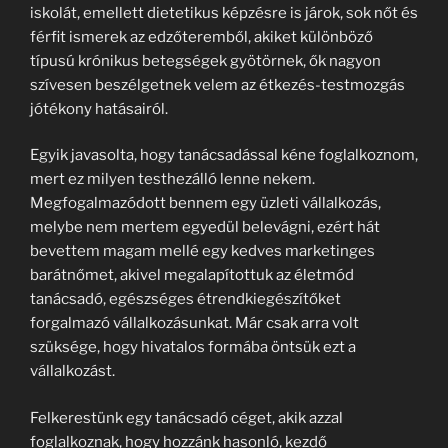
iskolát, emellett dietetikus képzésre is járok, sok nőt és
férfit ismerek az edzőteremből, akiket különböző
típusú krónikus betegségek gyötörnek, ők nagyon
szívesen beszélgetnek velem az étkezés-testmozgás
jótékony hatásairól.
Egyik javasolta, hogy tanácsadással kéne foglalkoznom,
mert ez milyen testhezálló lenne nekem.
Megfogalmazódott bennem egy üzleti vállalkozás,
melybe nem mertem egyedül belevágni, ezért hát
bevettem magam mellé egy kedves marketinges
barátnőmet, akivel megalapítottuk az életmód
tanácsadó, egészséges étrendkiegészítőket
forgalmazó vállalkozásunkat. Már csak arra volt
szüksége, hogy hivatalos formába öntsük ezt a
vállalkozást.
Felkerestünk egy tanácsadó céget, akik azzal
foglalkoznak, hogy hozzánk hasonló, kezdő