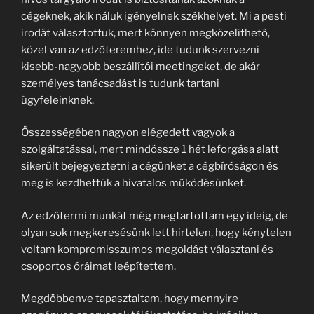
cégeknek, akik náluk igényelnek székhelyet. Mi a pesti
irodát választottuk, mert könnyen megközelíthető,
közel van az edzőteremhez, ide tudunk szervezni
kisebb-nagyobb beszállítói meetingeket, de akár
személyes tanácsadást is tudunk tartani
ügyfeleinknek.
Összességében nagyon elégedett vagyok a
szolgáltatással, mert mindössze 1 hét leforgása alatt
sikerült bejegyeztetni a cégünket a cégbíróságon és
meg is kezdhettük a hivatalos működésünket.
Az edzőtermi munkát még megtartottam egy ideig, de
olyan sok megkeresésünk lett hirtelen, hogy kénytelen
voltam kompromisszumos megoldást választani és
csoportos óráimat leépítettem.
Megdöbbenve tapasztaltam, hogy mennyire