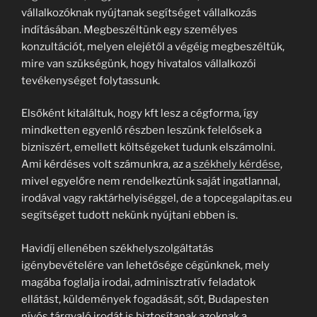
vállalkozóknak nyújtanak segítséget vállalkozás
indításában. Megbeszéltünk egy személyes
konzultációt, melyen elejétől a végéig megbeszéltük,
mire van szükségünk, hogy hivatalos vállalkozói
tevékenységet folytassunk.
Elsőként kitaláltuk, hogy kft lesz a cégforma, így
mindketten egyenlő részben leszünk felelősek a
bizniszért, emellett költségeket tudunk elszámolni.
Ami kérdéses volt számunkra, az a
székhely kérdése
,
mivel egyelőre nem rendelkeztünk saját ingatlannal,
irodával vagy raktárhelyiséggel, de a topcegalapitas.eu
segítséget tudott nekünk nyújtani ebben is.
Havidíj ellenében székhelyszolgáltatás
igénybevételére van lehetősége cégünknek, mely
magába foglalja irodai, adminisztratív feladatok
ellátást, küldemények fogadását, sőt, Budapesten
nívós tárgyaló irodát is biztosítanak azoknak a