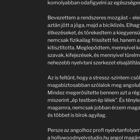
komolyabban odafigyelni az egészsége
Bevezettem a rendszeres mozgást – elein
aztán jött a jóga, majd a biciklizés. Elh
étkezéseket, és törekedtem a kiegyensú
nemcsak fizikailag frissített fel, hane
kitisztította. Meglepődtem, mennyivel
szavak, kifejezések, és mennyivel türel
nehezebb nyelvtani szerkezet elsajátítá
Az is feltűnt, hogy a stressz-szintem csö
magabiztosabban szólalok meg angolul,
Mindez megerősítette bennem azt a régi
miszerint „ép testben ép lélek”. És tényl
magamra, nemcsak jobban érzem magam
és többet is bírok agyilag.
Persze az angolhoz profi nyelvtanfolyam i
a hollywoodnyelvstudio.hu angol magánt