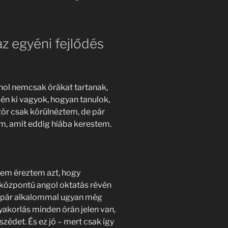
az egyéni fejlődés
hol nemcsak órákat tartanak,
én ki vagyok, hogyan tanulok,
zör csak körülnéztem, de pár
m, amit eddig hiába kerestem.
sem éreztem azt, hogy
édközpontú angol oktatás révén
ő pár alkalommal ugyan még
yakorlás minden órán jelen van,
zédet. És ez jó – mert csak így