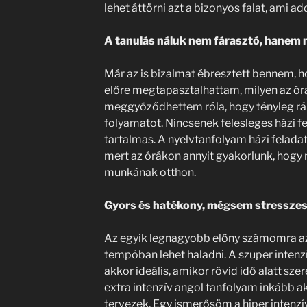
lehet áttörni azt a bizonyos falat, ami ad
A tanulás náluk nem fárasztó, hanem 
Már az is bizalmat ébresztett bennem, h
előre megtapasztalhattam, milyen az ór
meggyőződhettem róla, hogy tényleg rám
folyamatot. Nincsenek felesleges házi f
tartalmas. A nyelvtanfolyam házi feladat 
mert az órákon annyit gyakorlunk, hogy
munkának otthon.
Gyors és hatékony, mégsem stressze
Az egyik legnagyobb előny számomra az v
tempóban lehet haladni. A szuper intenz
akkor ideális, amikor rövid idő alatt sze
extra intenzív angol tanfolyam inkább a
tervezek. Egy ismerősöm a hiper intenz