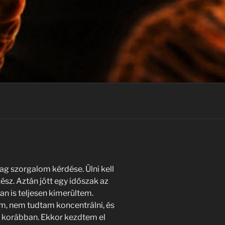
lag szorgalom kérdése. Ülni kell
 kész. Aztán jött egy időszak az
an is teljesen kimerültem.
, nem tudtam koncentrálni, és
t korábban. Ekkor kezdtem el