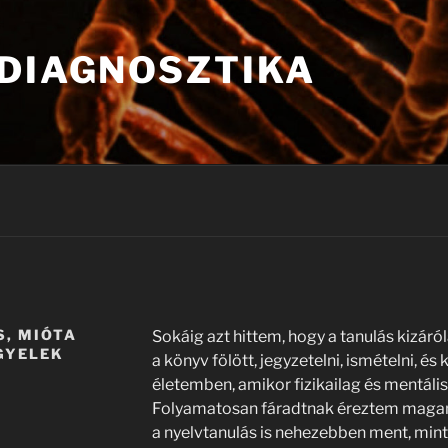
 DIAGNOSZTIKA
S, MIÓTA
Sokáig azt hittem, hogy a tanulás kizáró
GYELEK
a könyv fölött, jegyzetelni, ismételni, és
életemben, amikor fizikailag és mentális
Folyamatosan fáradtnak éreztem magam
a nyelvtanulás is nehezebben ment, min