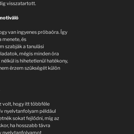
dig visszatartott.
motiváló
ogy van ingyenes próbaóra. Így
a menete, és
 szabják a tanulási
eladatok, mégis minden óra
nélkül is hihetetlenül hatékony,
 nem érzem szükségét külön
s
olt, hogy itt többféle
ív nyelvtanfolyam például
retnék sokat fejlődni, míg az
kkor, ha hosszabb távra
ív nyelvtanfolyamot