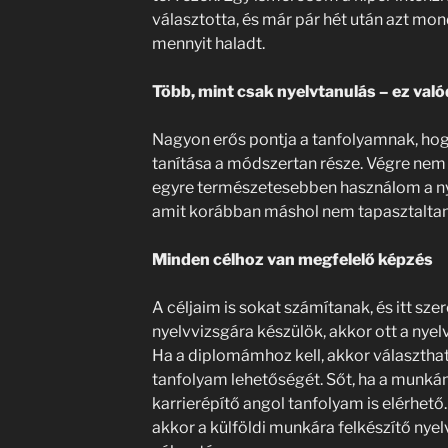
választotta, és már pár hét után azt mo
mennyit haladt.
Több, mint csak nyelvtanulás – ez val
Nagyon erős pontja a tanfolyamnak, h
tanítása a módszertan része. Végre nem
egyre természetesebben használom a nyelv
amit korábban máshol nem tapasztalta
Minden célhoz van megfelelő képzés
A céljaim is sokat számítanak, és itt szer
nyelvvizsgára készülök, akkor ott a nyel
Ha a diplomámhoz kell, akkor választh
tanfolyam lehetőségét. Sőt, ha a munkám
karrierépítő angol tanfolyam is elérhető.
akkor a külföldi munkára felkészítő nye