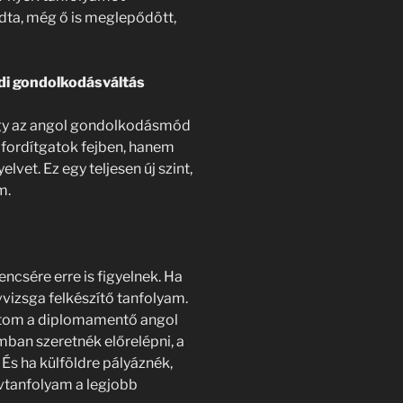
ndta, még ő is meglepődött,
ódi gondolkodásváltás
ogy az angol gondolkodásmód
 fordítgatok fejben, hanem
et. Ez egy teljesen új szint,
m.
encsére erre is figyelnek. Ha
vvizsga felkészítő tanfolyam.
atom a diplomamentő angol
ban szeretnék előrelépni, a
 És ha külföldre pályáznék,
lvtanfolyam a legjobb