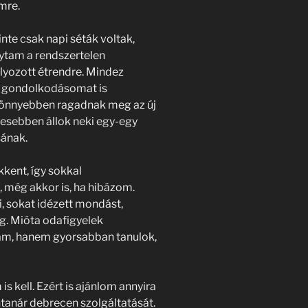
mre.
te csak napi séták voltak,
agytam a rendszertelen
lyozott étrendre. Mindez
m a gondolkodásomat is
 könnyebben ragadnak meg az új
mesebben állok neki egy-egy
sának.
kkent, így sokkal
 még akkor is, ha hibázom.
, sokat idézett mondást,
eg. Mióta odafigyelek
, hanem gyorsabban tanulok,
s kell. Ezért is ajánlom annyira
anár debrecen szolgáltatását.