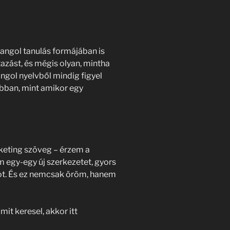
 angol tanulás formájában is
azást, és mégis olyan, mintha
ngol nyelvből mindig figyel
jobban, mint amikor egy
keting szöveg – érzem a
m egy-egy új szerkezetet, gyors
tot. És ez nemcsak öröm, hanem
mit keresel, akkor itt