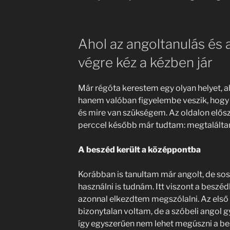
Ahol az angoltanulás és 
végre kéz a kézben jár
Már régóta kerestem egy olyan helyet, a
hanem valóban figyelembe veszik, hogy 
és mire van szükségem. Az oldalon elős
perccel később már tudtam: megtalálta
A beszéd került a középpontba
Korábban is tanultam már angolt, de so
használni is tudnám. Itt viszont a besz
azonnal elkezdtem megszólalni. Az els
bizonytalan voltam, de a szóbeli angol g
így egyszerűen nem lehet megúszni a bes