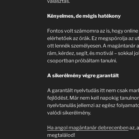
választás.
Kényelmes, de mégis hatékony
Fontos volt számomra az is, hogy online
elérhetőek az órák. Ez megspórolja az ut
ott lennék személyesen. A magántanár a
rám, kérdez, segít, és motivál – sokkal 
csoportban próbáltam tanulni.
A sikerélmény végre garantált
A garantált nyelvtudás itt nem csak mar
fejlődést. Már nem kell napokig tanulno
nyelvtanulás jellemzi az egész folyama
valódi sikerélmény.
Ha angol magántanár debrecenben
az, a
megtalálod!